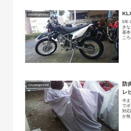
KL
Uncategorized
5年
きな
基本
ころ
防
Uncategorized
レ
今ま
でボ
対応
か無