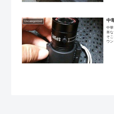
中
Uncategorized
中華
単な
そこ
ウン