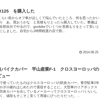
X125 を購入した
くらい前からオフ車がほしくて悩んでいたところ、何を思ったかい
り あ、買おうかな と見積もりとったら購入していた。整備は
全部自分でやるので、goobikeでいくつか見積もりをとって安いと
にしました。自宅から1時間程度の店で割...
2014.08.25
炎バイクカバー 平山産業F-1 クロスヨーロッパの
ビュー
で使っていたものはクロスヨーロッパの防炎カバー。青空駐車2年
ロボロ破れはじめたので退役することに。大型車のリアボックス
防炎カバーを出しているメーカーってクロスヨーロッパくらいし
く、値段もそこそこ安くて用途にぴったりだった。...