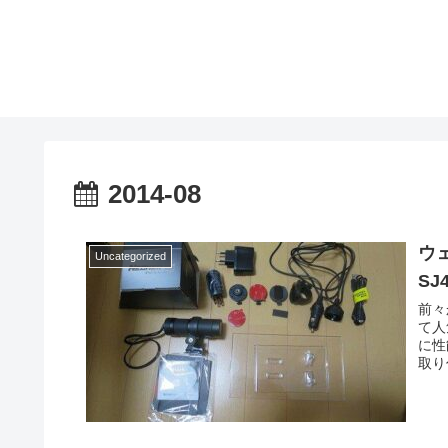
2014-08
ウ
Uncategorized
SJ
前々
て人
に性
取り