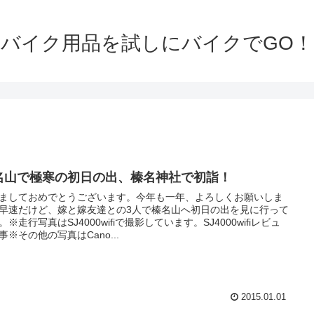
バイク用品を試しにバイクでGO！
名山で極寒の初日の出、榛名神社で初詣！
ましておめでとうございます。今年も一年、よろしくお願いしま
早速だけど、嫁と嫁友達との3人で榛名山へ初日の出を見に行って
。※走行写真はSJ4000wifiで撮影しています。SJ4000wifiレビュ
事※その他の写真はCano...
2015.01.01