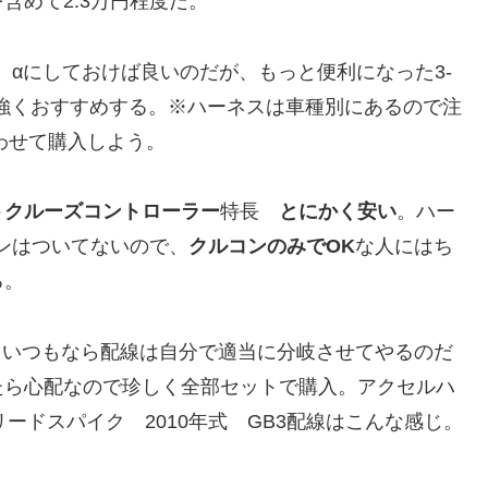
含めて2.3万円程度だ。
、αにしておけば良いのだが、もっと便利になった3-
そちらを強くおすすめする。※ハーネスは車種別にあるので注
わせて購入しよう。
トクルーズコントローラー
特長
とにかく安い
。ハー
コンはついてないので、
クルコンのみでOK
な人にはち
る。
決定。いつもなら配線は自分で適当に分岐させてやるのだ
たら心配なので珍しく全部セットで購入。アクセルハ
フリードスパイク 2010年式 GB3配線はこんな感じ。