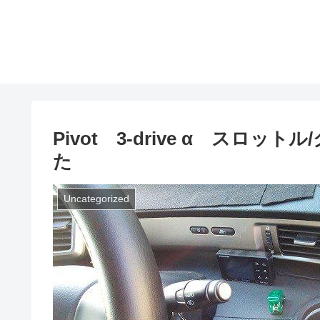
Pivot 3-drive α ス
た
Uncategorized