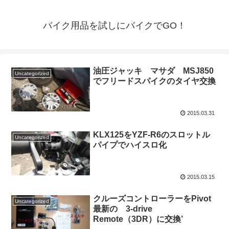
バイク用品を試しにバイクでGO！
油圧ジャッキ マサダ MSJ850
Uncategorized
でフリードスパイクのタイヤ交換
2015.03.31
KLX125をYZF-R6のスロットル
Uncategorized
パイプでハイスロ化
2015.03.15
クルーズコントローラーをPivot
Uncategorized
最新の 3-drive
Remote（3DR）に交換’