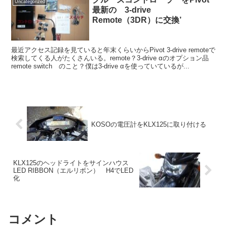
Uncategorized
最新の 3-drive
Remote（3DR）に交換’
最近アクセス記録を見ていると年末くらいからPivot 3-drive remoteで
検索してくる人がたくさんいる。remote？3-drive αのオプション品
remote switch のこと？僕は3-drive αを使っていているが...
KOSOの電圧計をKLX125に取り付ける
KLX125のヘッドライトをサインハウス
LED RIBBON（エルリボン） H4でLED
化
コメント