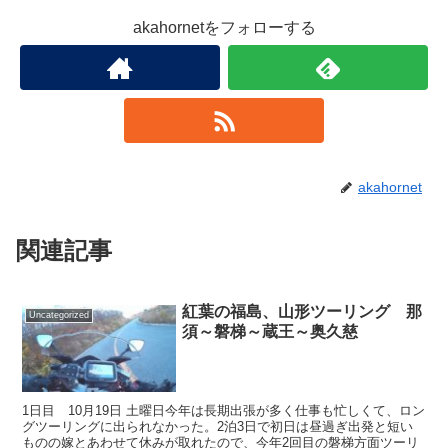
akahornetをフォローする
akahornet
関連記事
紅葉の福島、山形ツーリング 那
Uncategorized
須～磐梯～蔵王～奥久慈
1日目 10月19日 土曜日今年は長期出張が多く仕事も忙しくて、ロン
グツーリングに出られなかった。2泊3日で初日は昼過ぎ出発と短い
ものの嫁とあわせて休みが取れたので、今年2回目の磐梯方面ツーリ