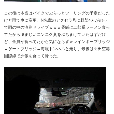
この後は本当はバイクでぶらっとツーリングの予定だった
けど雨で車に変更。N先輩のアクセラ号に野郎4人がのっ
て雨の中の湾岸ドライブｗｗｗ昼飯に二郎系ラーメン食っ
てたから凄まじいニンニク臭をぶちまけていたはずだけ
ど、全員が食べてたから気にならずｗレインボーブリッジ
→ゲートブリッジ→海底トンネルと走り、最後は羽田空港
国際線で夕飯を食って帰った。