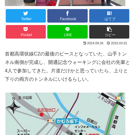
Twitter
Facebook
はてブ
Pocket
LINE
コピー
2024.09.26
2015.03.01
首都高環状線C2の最後のピースとなっていた、山手トン
ネル南側が完成し、開通記念ウォーキングに会社の先輩と
4人で参加してきた。片道だけかと思っていたら、上りと
下りの両方のトンネルにいけるらしい。