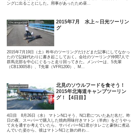
ングに出ることにした。用事があったため昼...
2015年7月 水上～日光ツーリン
Uncategorized
グ
2015年7月19日（土）昨年のツーリングだけどまだ記事にしてなかっ
たので記録代わりに書き起こしておく。会社のツーリング仲間7人で
群馬北部を中心にぐるっと走り回ってきた。メンバーは、S先輩
（CB1300SB）、T先輩（VFR1200）、M...
北見のソウルフードを食そう！
Uncategorized
2015年北海道キャンプツーリン
グ！【4日目】
4日目 8月26日（水） マトンN口そう、N口君についたあだ名だ。昨
日の夜、スーパーで購入した焼肉用味付きマトン（羊肉）をどうやっ
て火を通すか考えていたら、サバイバーN口君がタレごと豪快に煮込
んでいた姿から、彼はマトンN口と旅の終わ...