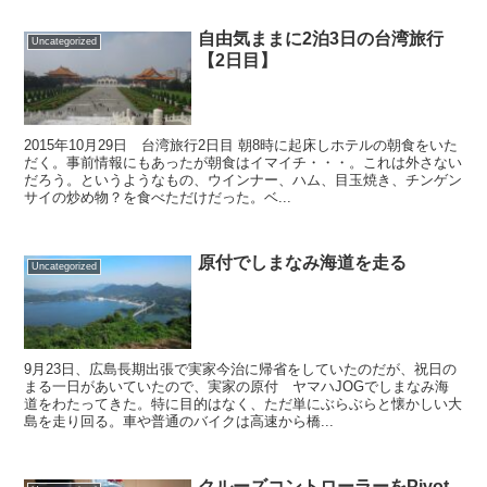
自由気ままに2泊3日の台湾旅行
Uncategorized
【2日目】
2015年10月29日 台湾旅行2日目 朝8時に起床しホテルの朝食をいた
だく。事前情報にもあったが朝食はイマイチ・・・。これは外さない
だろう。というようなもの、ウインナー、ハム、目玉焼き、チンゲン
サイの炒め物？を食べただけだった。ベ...
原付でしまなみ海道を走る
Uncategorized
9月23日、広島長期出張で実家今治に帰省をしていたのだが、祝日の
まる一日があいていたので、実家の原付 ヤマハJOGでしまなみ海
道をわたってきた。特に目的はなく、ただ単にぶらぶらと懐かしい大
島を走り回る。車や普通のバイクは高速から橋...
クルーズコントローラーをPivot