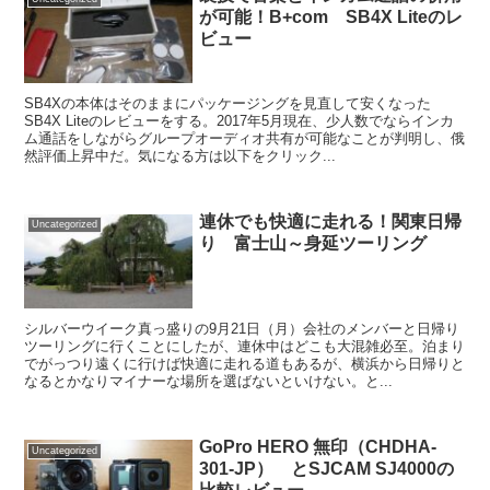
が可能！B+com SB4X Liteのレ
ビュー
SB4Xの本体はそのままにパッケージングを見直して安くなった
SB4X Liteのレビューをする。2017年5月現在、少人数でならインカ
ム通話をしながらグループオーディオ共有が可能なことが判明し、俄
然評価上昇中だ。気になる方は以下をクリック...
連休でも快適に走れる！関東日帰
Uncategorized
り 富士山～身延ツーリング
シルバーウイーク真っ盛りの9月21日（月）会社のメンバーと日帰り
ツーリングに行くことにしたが、連休中はどこも大混雑必至。泊まり
でがっつり遠くに行けば快適に走れる道もあるが、横浜から日帰りと
なるとかなりマイナーな場所を選ばないといけない。と...
GoPro HERO 無印（CHDHA-
Uncategorized
301-JP） とSJCAM SJ4000の