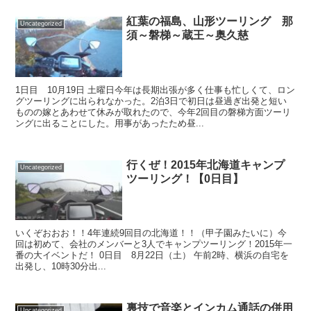
紅葉の福島、山形ツーリング 那
Uncategorized
須～磐梯～蔵王～奥久慈
1日目 10月19日 土曜日今年は長期出張が多く仕事も忙しくて、ロン
グツーリングに出られなかった。2泊3日で初日は昼過ぎ出発と短い
ものの嫁とあわせて休みが取れたので、今年2回目の磐梯方面ツーリ
ングに出ることにした。用事があったため昼...
行くぜ！2015年北海道キャンプ
Uncategorized
ツーリング！【0日目】
いくぞおおお！！4年連続9回目の北海道！！（甲子園みたいに）今
回は初めて、会社のメンバーと3人でキャンプツーリング！2015年一
番の大イベントだ！ 0日目 8月22日（土） 午前2時、横浜の自宅を
出発し、10時30分出...
裏技で音楽とインカム通話の併用
Uncategorized