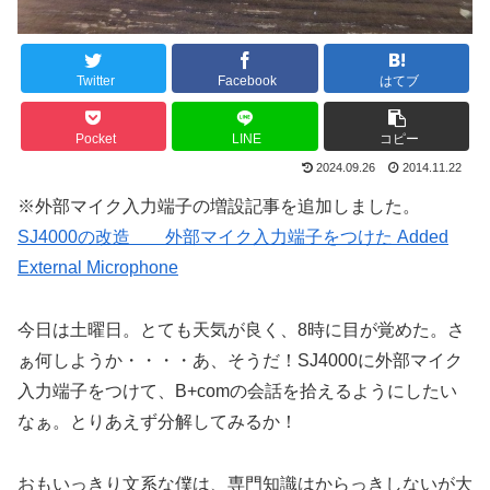
Twitter
Facebook
はてブ
Pocket
LINE
コピー
2024.09.26
2014.11.22
※外部マイク入力端子の増設記事を追加しました。
SJ4000の改造 外部マイク入力端子をつけた Added
External Microphone
今日は土曜日。とても天気が良く、8時に目が覚めた。さ
ぁ何しようか・・・・あ、そうだ！SJ4000に外部マイク
入力端子をつけて、B+comの会話を拾えるようにしたい
なぁ。とりあえず分解してみるか！
おもいっきり文系な僕は、専門知識はからっきしないが大