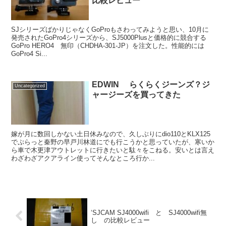
比較レビュー
SJシリーズばかりじゃなくGoProもさわってみようと思い、10月に
発売されたGoPro4シリーズから、SJ5000Plusと価格的に競合する
GoPro HERO4 無印（CHDHA-301-JP）を注文した。性能的には
GoPro4 Si...
EDWIN らくらくジーンズ？ジ
Uncategorized
ャージーズを買ってきた
嫁が月に数回しかない土日休みなので、久しぶりにdio110とKLX125
でぷらっと秦野の早戸川林道にでも行こうかと思っていたが、寒いか
ら車で木更津アウトレットに行きたいと駄々をこねる。安いとは言え
わざわざアクアライン使ってそんなところ行か...
‘SJCAM SJ4000wifi と SJ4000wifi無
し の比較レビュー