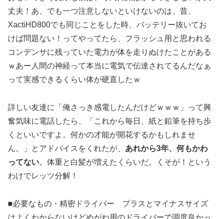
丈夫！あ、でも一つ注意しないといけないのは、昔、
XactiHD800でも同じことをした時、バッテリー抜いてお
けば問題ない！ってやってたら、フラッシュ用と思われる
コンデンサに残っていた電力が体を走りぬけたことがある
ｗあー人間の神経って本当に電気で伝達されてるんだなぁ
って実感できるくらい体が硬直したｗ
詳しい友達に「俺さっき感電したんだけどｗｗｗ」って興
奮気味に電話したら、「これから毎日、紙と鉛筆を持ち歩
くといいですよ。何かの才能が開花するかもしれませ
ん。」とアドバイスをくれたが、
あれから3年、何もかわ
ってない
。体重と白髪が増えたくらいだ。くそが！という
わけでレッツ分解！
■必要なもの・精密ドライバー プラスとマイナスサイズ
はよくわからないけどめがね用のドライバーで調度良かっ