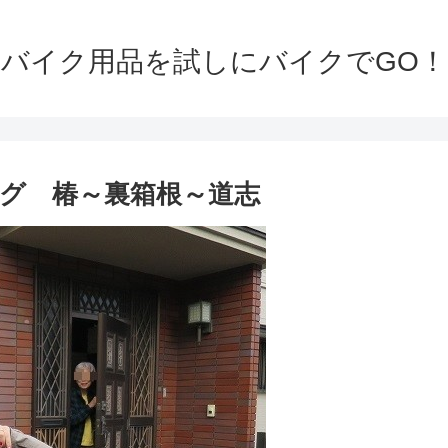
バイク用品を試しにバイクでGO！
グ 椿～裏箱根～道志