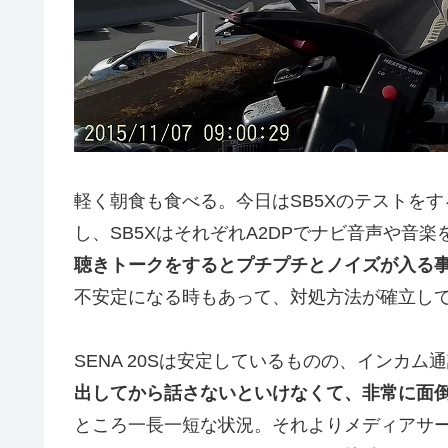
軽く朝食も食べる。今日はSB5Xのテストをするた
し、SB5XはそれぞれA2DPでナビ音声や音
聴きトークをするとプチプチとノイズが入る事
不安定になる時もあって、対処方法が確立し
SENA 20Sは安定しているものの、インカ
出してから話さないといけなくて、非常に面
ところ一長一短な状況。それよりメディアサーバー