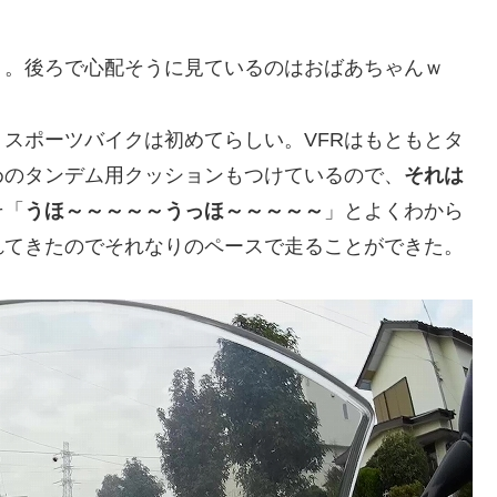
く。後ろで心配そうに見ているのはおばあちゃんｗ
スポーツバイクは初めてらしい。VFRはもともとタ
めのタンデム用クッションもつけているので、
それは
そ「
うほ～～～～～うっほ～～～～～
」とよくわから
れてきたのでそれなりのペースで走ることができた。