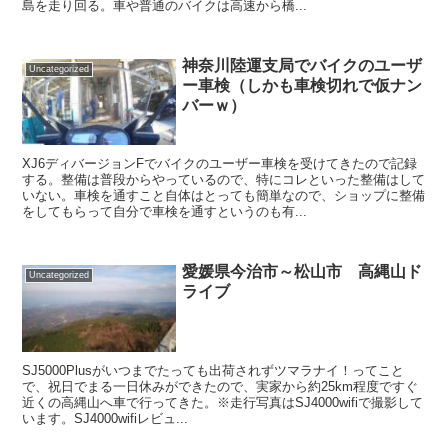
島を走り回る。車や普通のバイクは高速から橋...
神奈川陸運支局でバイクのユーザ
Uncategorized
ー車検（しかも車検切れで仮ナン
バーｗ）
XJ6ディバージョンFでバイクのユーザー車検を受けてきたので記録
する。整備は普段からやっているので、特にコレといった整備はして
いない。車検を通すこと自体はとっても簡単なので、ショップに整備
をしてもらって自分で車検を通すというのも有...
愛媛県今治市～松山市 高縄山ド
Uncategorized
ライブ
SJ5000Plusがいつまでたっても出荷されずツマラナイ！ってこと
で、祝日でまる一日休みができたので、実家から約25km程度ですぐ
近くの高縄山へ車で行ってきた。※走行写真はSJ4000wifiで撮影して
います。SJ4000wifiレビュ...