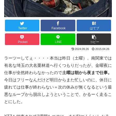
Twitter
Facebook
はてブ
Pocket
LINE
コピー
2024.09.26
2015.04.26
ラーツーしてぇ・・・・本当は昨日（土曜）、南関東では
有名な埼玉の大名栗林道へ行くつもりだったが、金曜夜に
仕事が全然終わらなかったので
土曜は朝から夜まで仕事。
今日はフリーなんだけど明日からまた忙しいのに、休日に
疲れては仕事が終わらない＝次の休みが無くなるという最
悪なループから脱出しようということで、かるーく走るこ
とにした。