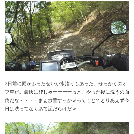
3日前に雨がふったせいか水溜りもあった。せっかくのオ
フ車だ。豪快に
びしゃーーーーっ
と。やった後に洗うの面
倒だな・・・・まぁ放置すっかｗってことでとりあえず今
日は洗ってなくあて泥だらけだｗ