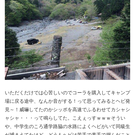
いただくだけでは心苦しいのでコーラを購入してキャンプ
場に戻る途中、なんか音がする！って思ってみるとヘビ発
見～！威嚇してたのかシッポを高速でふるわせてカシャシ
ャシャ・・・って鳴らしてた。こえぇっすｗｗｗそうい
や、中学生のころ通学路脇の水路によくヘビがいて同級生
が捕まえてたけど、どうもヘビは苦手で素手で掴んだこと