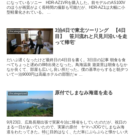
になっているソニー HDR-AZ1VRを購入した。前モデルのAS100V
のほうが画質がよく長時間の撮影も可能だが、HDR-AZ1は大幅に小
型軽量化されている。 ...
3泊4日で東北ツーリング 【4日
Uncategorized
目】 笹川流れと只見川沿いを走
って帰宅’
だいぶ遅くなったけど最終日の4日目を書く。3日目の記事 朝食を食
べてちょっと遅めの8時出発となった。鳥海温泉 遊楽里は朝食もなか
なか良くて、部屋も広いし良い所だった。僕の基準からすると朝夕つ
いて一泊9000円は高級ホテルの部類だｗ ...
原付でしまなみ海道を走る
Uncategorized
9月23日、広島長期出張で実家今治に帰省をしていたのだが、祝日の
まる一日があいていたので、実家の原付 ヤマハJOGでしまなみ海
道をわたってきた。特に目的はなく、ただ単にぶらぶらと懐かしい大