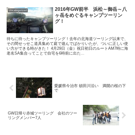
2016年GW前半 浜松～御岳～八
Uncategorized
ヶ岳をめぐるキャンプツーリン
グ！
待ちに待ったキャンプツーリング！去年の北海道ツーリング以来で、
その間せっせこ道具集めて庭で遊んでばかりいたが、ついに正しい使
い方ができる時がきた！ 4月29日（金）祝日初日のルートAM7時に海
老名SA集合ってことで自宅を6時前に出た...
愛媛県今治市 頓田川沿い 満開の桜の下
で
GW日帰り赤城ツーリング 会社のツー
リングメンバー7人