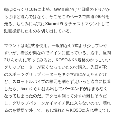
朝はゆっくり10時に出発。GW直前だけど日曜の下りだか
らさほど混んではなく、そこそこのペースで国道246号を
走る。ちなみに写真は
Xiaomi Yi
をチェストマウントして
動画撮影したものを切り出している。
マウントは3点式を使用。一般的な4点式より少しブレや
すいが、着脱が楽なのでメインに使っている。途中、座間
2りんかんに寄ってみると、KOSO＆KN規格のかっこいい
グリップヒーターが安くなっていたので購入。先日VFR
のスポーツグリップヒーターをキジマのにかえたんだけ
ど、スロットルパイプの根元を削らずえいっと適当に接着
したら、5mmくらいはみ出して
バーエンドがはまらなく
なってしまったのだ。
アクセル側って外すの難しそうだ
し、グリップパターンがイマイチ気に入らないので、壊れ
るのを覚悟で外して、もし壊れたらKOSOに入れ替えてし