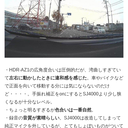
・HDR-AZ1の広角度合いは圧倒的だが、湾曲しすぎてい
て
左右に動かしたときに違和感を感じた
。車やバイクなど
で正面を向いて移動する分には気にならないのだけ
ど・・・・。手振れ補正をonにするとSJ4000より少し狭
くなるが十分なレベル。
・ちょっと明るすぎるが
色合いは一番自然
。
・録音の
音質が素晴らしい
。SJ4000は改造してしまって
純正マイクを外しているが、とてもしょぼいものがついて