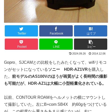
Twitter
Facebook
はてブ
Pocket
LINE
コピー
2024.09.26
2014.12.06
Gopro、SJCAMとの比較をしたみたくなって、wifiリモコ
ンがセットになっている
ソニー HDR-AZ1VR
を購入し
た。
前モデルのAS100Vのほうが画質がよく長時間の撮影
も可能だが、HDR-AZ1は大幅に小型軽量化されている。
以前、CONTOUR ROAMをヘルメットの横にマウントし
て撮影していた。左にB+com SB4X 約60gをつけている
が、この程度なら重さをあまり感じないが、右に