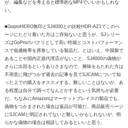
が、編集などを考えると標準的なMP4でいいかもしれな
い。
■GoproHERO無印とSJ4000との比較HDR-AZ1でこのペ
ージにたどり着いた方はご存知ないと思うが、SJシリー
ズはGoProのパクリとして高い性能とコストパフォーマン
スで低価格帯を席巻している製品だ。とはいえ、中国製で
あることや国内正規代理店がないこと、SJ4000の偽物が
さらに出回るというありさまなので、興味をもたれた方は
不用意に飛びつかず過去の記事を見てSJCAMについて知
った上での購入をオススメする。難しいことはないが、あ
る程度は自分で調べてなんとかするという気持ちが必要
だ。ちなみにAmazonはマーケットプレイスの製品でも、
偽物をつかまされた場合は返品が可能だ。商品販売ページ
にSJCAMと明記されてないと難しいかもしれないが、明
らかな偽物の場合は相談してみるといいと思う。