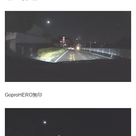
GoproHERO無印