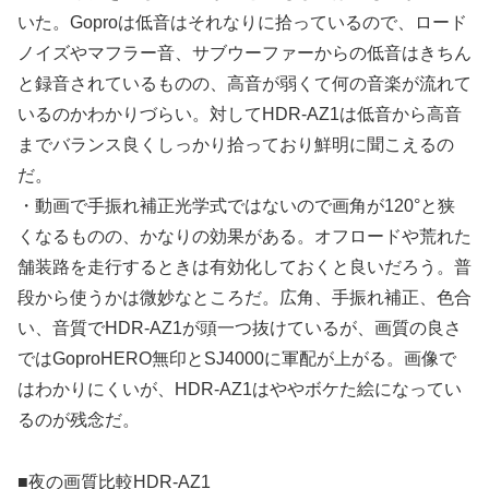
いた。Goproは低音はそれなりに拾っているので、ロード
ノイズやマフラー音、サブウーファーからの低音はきちん
と録音されているものの、高音が弱くて何の音楽が流れて
いるのかわかりづらい。対してHDR-AZ1は低音から高音
までバランス良くしっかり拾っており鮮明に聞こえるの
だ。
・動画で手振れ補正光学式ではないので画角が120°と狭
くなるものの、かなりの効果がある。オフロードや荒れた
舗装路を走行するときは有効化しておくと良いだろう。普
段から使うかは微妙なところだ。広角、手振れ補正、色合
い、音質でHDR-AZ1が頭一つ抜けているが、画質の良さ
ではGoproHERO無印とSJ4000に軍配が上がる。画像で
はわかりにくいが、HDR-AZ1はややボケた絵になってい
るのが残念だ。
■夜の画質比較HDR-AZ1