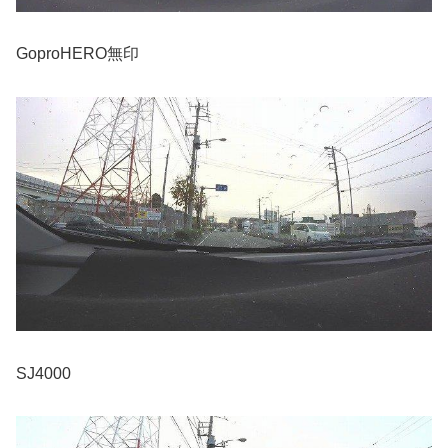
GoproHERO無印
SJ4000