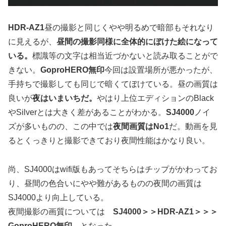
HDR-AZ1
昼の撮影と同じくやや明るめで暗部もそれなり
に見えるが、
昼間の撮影同様に全体的にぼけた絵になって
いる。
標識等の文字は相当近づかないと読み取ることがで
きない。
GoproHERO無印
今回は設置場所が悪かったが、
手持ちで撮影しても同じで暗くてぼけている。昼の画質は
良いが
夜はいまいちだ。
やはり上位エディションのBlack
やSilverとは大きく差があることがわかる。
SJ4000
ノイ
ズが多いものの、この中では
夜間画質はNo1
だ。動画を見
るとくっきりと撮影できており夜間性能はかなり良い。
尚、SJ4000はwifi版もあってそちらはチップがかわってお
り、昼間の色合いにやや難があるものの夜間の画質は
SJ4000より向上している。
夜間撮影の画質については
SJ4000＞＞HDR-AZ1＞＞＞
GoproHERO無印
となった。