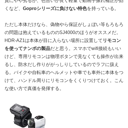
質にやや劣るが、色合いが良く軽量で動画手振れ補正が効
くなど、
Goproシリーズに負けない特色
を持っている。
ただし本体だけなら、偽物やら保証がしょぼい等もろもろ
の問題は抱えているもののSJ4000のほうがオススメだ。
HDR-AZ1は本体が目に入らない場所に設置して
リモコン
を使ってナンボの製品
だと思う。スマホでwifi接続もいい
けど、専用リモコンは物理ボタンで見なくても操作が出来
るし、防水だし作りががっしりしているのでラフに扱え
る。バイクや自転車のヘルメットや車でも車外に本体をつ
けて、ハンドル周りにリモコンをくくりつけておく。こん
な使い方で真価を発揮する。