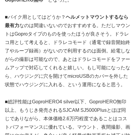
■バイク用としてはどうか？
ヘルメットマウントするなら
最有力
なのは間違いないのでおすすめする。ただしマウン
トはGoproタイプのものを使ったほうが良さそう。ドラレ
コ用として考えると、ドラレコモード（通電で録音開始終
了やループ録画）がないので利用するのは面倒。給電しな
がらの撮影は可能なので、あとはドラレコモードをファー
ムアップで対応してくれると嬉しい。もし可能になったな
ら、ハウジングに穴を開けてmicroUSBのカバーを外した
状態でハウジングに入れる、という運用になると思う。
■総評性能はGoproHERO4 silver以下、GoproHERO無印
以上、もうじき発売されるSJCAM SJ5000Plusとほぼ同
じでありながら、本体価格2.6万円程度であることはコス
トパフォーマンスに優れている。マウント、夜間撮影、画