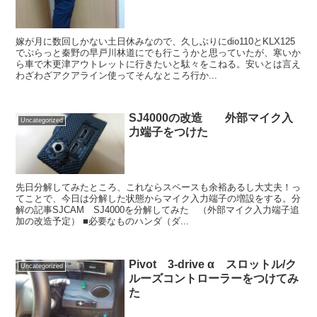
嫁が月に数回しかない土日休みなので、久しぶりにdio110とKLX125
でぷらっと秦野の早戸川林道にでも行こうかと思っていたが、寒いか
ら車で木更津アウトレットに行きたいと駄々をこねる。安いとは言え
わざわざアクアライン使ってそんなところ行か...
SJ4000の改造 外部マイク入
Uncategorized
力端子をつけた
先日分解してみたところ、これならスペースも余裕あるし大丈夫！っ
てことで、今日は分解した状態からマイク入力端子の増設をする。分
解の記事SJCAM SJ4000を分解してみた （外部マイク入力端子追
加の改造予定） ■必要なものハンダ（ダ...
Pivot 3-drive α スロットル/ク
Uncategorized
ルーズコントローラーをつけてみ
た