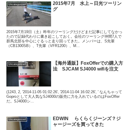
2015年7月 水上～日光ツーリン
Uncategorized
グ
2015年7月19日（土）昨年のツーリングだけどまだ記事にしてなかっ
たので記録代わりに書き起こしておく。会社のツーリング仲間7人で
群馬北部を中心にぐるっと走り回ってきた。メンバーは、S先輩
（CB1300SB）、T先輩（VFR1200）、M...
【海外通販】FoxOfferでの購入方
Uncategorized
法 SJCAM SJ4000 wifiを注文
(1243, 2, '2014-11-05 01:02:26', '2014-11-04 16:02:26', ' なんちゃって
Goproとして大人気なSJ4000の販売に力を入れているのはFoxOffer
だ。SJ4000シ...
EDWIN らくらくジーンズ？ジ
Uncategorized
ャージーズを買ってきた