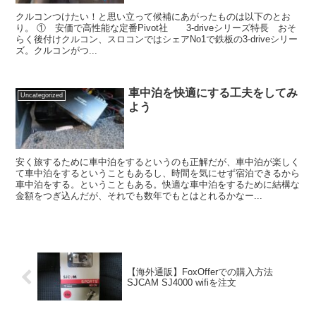
クルコンつけたい！と思い立って候補にあがったものは以下のとお
り。 ① 安価で高性能な定番Pivot社 3-driveシリーズ特長 おそ
らく後付けクルコン、スロコンではシェアNo1で鉄板の3-driveシリー
ズ。クルコンがつ...
車中泊を快適にする工夫をしてみ
Uncategorized
よう
安く旅するために車中泊をするというのも正解だが、車中泊が楽しく
て車中泊をするということもあるし、時間を気にせず宿泊できるから
車中泊をする。ということもある。快適な車中泊をするために結構な
金額をつぎ込んだが、それでも数年でもとはとれるかなー...
【海外通販】FoxOfferでの購入方法
SJCAM SJ4000 wifiを注文